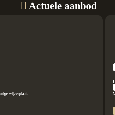
Actuele aanbod
C
rige wijzerplaat.
M